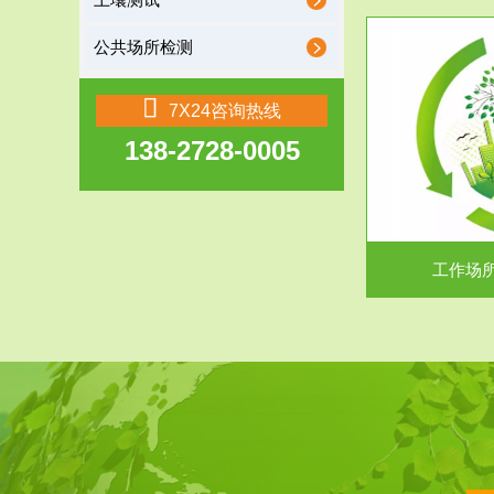
土壤测试
公共场所检测
服务范围
7X24咨询热线
138-2728-0005
工作场所职业危害现状评价
【现状评价意义】：具体因素----通过质谱分析
废水污水检测
等多种手段明确工作场...
中
工作场