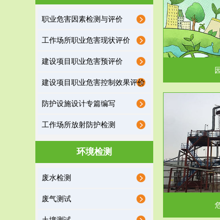
园区环保管家
职业危害因素检测与评价
2016 年 4 月，环保部下发《关于积极发挥环境
排污许可证作
工作场所职业危害现状评价
保护作用促进供给侧结...
据
建设项目职业危害预评价
建设项目职业危害控制效果评价
防护设施设计专篇编写
服务范围
工作场所放射防护检测
危险废物处理
环境检测
危险废物解释：根据《中华人民共和国固体废物
蔚蓝生态环境
废水检测
污染防治法》的规定，危...
括
废气测试