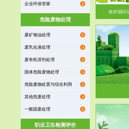
企业环保管家
政府/园区
危险废物处理
废矿物油处理
服务范围
废乳化液处理
噪声治理
废有机溶剂处理
固体危险废物处理
危险废物处置与综合利用
其他危废处理
一般固废处理
服务范围
职业卫生检测评价