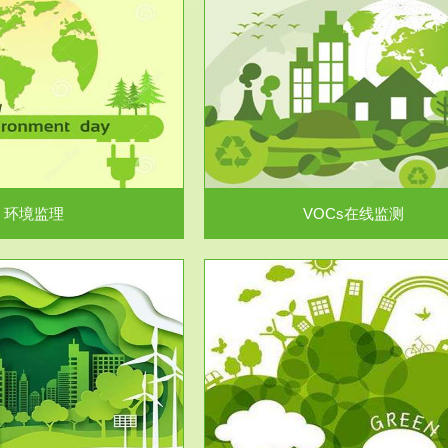
服务范围
服务范围
VOCs在线监测
集团/企业级VOCs综合管
域大气污染防治“十二五”规划》有
进行VOCs管控，首先就要找到排
机废气净化率达...
监测估算出排放量。企业..
环境监理
VOCs在线监测
服务范围
服务范围
场地调查及风险评估
土壤修复
委托，对于拟关停搬迁和拟变更土
利用方式或者土地使...