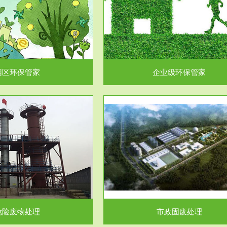
企业级环保管家
固体危险废物处理
为企业环保执法情况的一个重要依
固体废物解释：固体废物是指人们
，其必要性及合规性...
日常生活和其他活动中..
园区环保管家
企业级环保管家
服务范围
服务范围
市政固废处理
工作场所职业危害因素检测与评
科技所从事的市政废物处理业务包
【检测评价意义】：全面了解工作
市政废物的处理处...
害因素分布与浓（强）度..
危险废物处理
市政固废处理