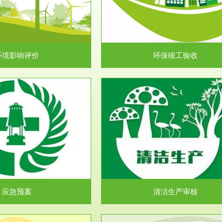
目环境保护管理条例》第十七条 编
排污许可申报咨询：（排污许可证
环境影响报告书、...
人民共和国环境保护法》..
环境影响评价
环保竣工验收
服务范围
服务范围
清洁生产审核
安全评价
民共和国清洁生产促进法》、《清
安全评价安全评价目的是查找、分
生产审核暂行办法...
程、系统、生产经营活..
应急预案
清洁生产审核