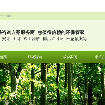
兰(中国)。
保咨询方案服务商 您值得信赖的环保管家
 安评 卫评 竣工验收 排污许可证 应急预案等
范围
双碳咨询
成功案例
米兰