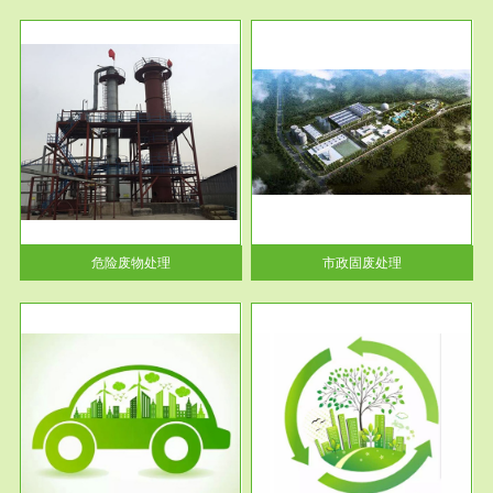
服务范围
市政固废处理
人民
蔚蓝生态环境科技所从事的市政
》的
废物处理业务包括市政废物的处
理处...
危险废物处理
市政固废处理
服务范围
与评
工作场所职业危害现状评价
【现状评价意义】：具体因素---