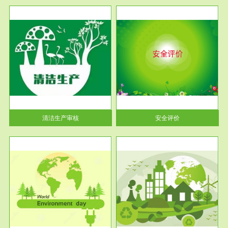
服务范围
安全评价
生产
安全评价安全评价目的是查找、
暂行
分析和预测工程、系统、生产经
营活...
清洁生产审核
安全评价
服务范围
VOCs在线监测
目环
根据《重点区域大气污染防
要辅
治“十二五”规划》有机废气净化