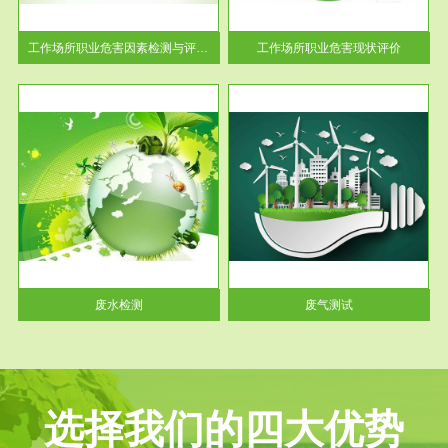
解工
-通过质谱分析等多种手段明确
与浓
工作场...
工作场所职业危害因素检测与评价...
工作场所职业危害现状评价
服务范围
废气测试
工厂
检测范围工业废气检测包括有机
水、
废气和无机废气。有机废气主要
包括...
废水检测
废气测试
选择我们的四大优势