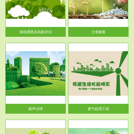
土壤修复
关停
或者
场地调查及风险评估
土壤修复
服务范围
废气处理工程
噪声治理
废气处理工程