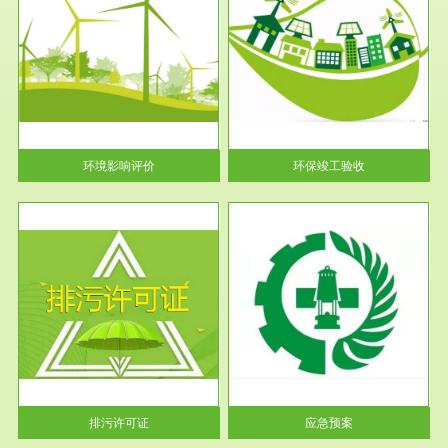
服务范围
环保竣工验收
护
根据《建设项目环境保护管理条
利
例》第十七条 编制环境影响报
告书、...
环境影响评价
环保竣工验收
服务范围
应急预案
许可
根据《中华人民共和国环境保护
环境
法》第十九条 企业事业单位应
当按照...
排污许可证
应急预案