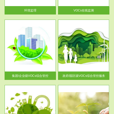
率达...
环境监理
VOCs在线监测
服务范围
控
政府/园区级VOCs综合管控服务
找到
根据《石化行业挥发性有机物综
排放
合整治方案》文件要求，到2017
年，全...
集团/企业级VOCs综合管控
政府/园区级VOCs综合管控服务
服务范围