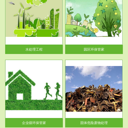
服务范围
园区环保管家
2016 年 4 月，环保部下发《关
于积极发挥环境保护作用促进供
给侧结...
水处理工程
园区环保管家
服务范围
固体危险废物处理
法情
固体废物解释：固体废物是指人
性及
们在生产建设、日常生活和其他
活动中...
企业级环保管家
固体危险废物处理