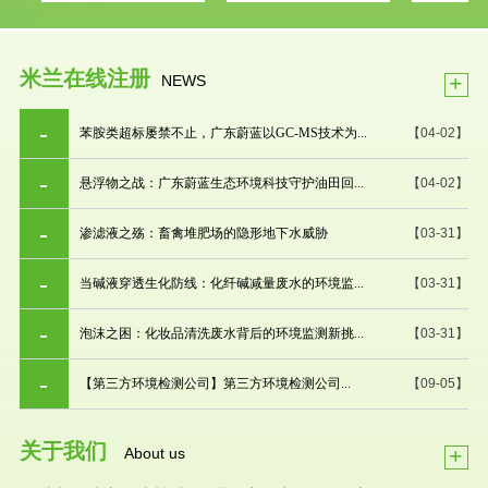
米兰在线注册
+
NEWS
苯胺类超标屡禁不止，广东蔚蓝以GC-MS技术为...
【04-02】
悬浮物之战：广东蔚蓝生态环境科技守护油田回...
【04-02】
渗滤液之殇：畜禽堆肥场的隐形地下水威胁
【03-31】
当碱液穿透生化防线：化纤碱减量废水的环境监...
【03-31】
泡沫之困：化妆品清洗废水背后的环境监测新挑...
【03-31】
【第三方环境检测公司】第三方环境检测公司...
【09-05】
关于我们
+
About us