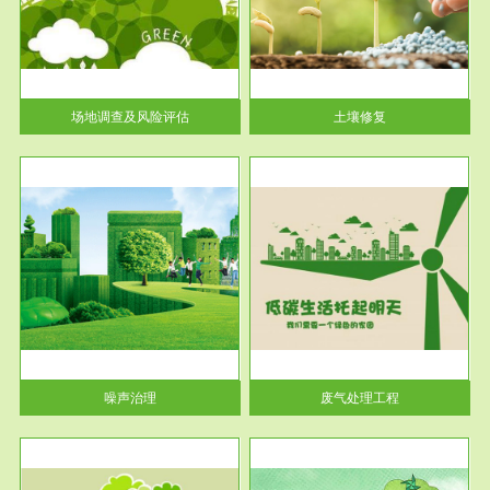
土壤修复
关停
或者
场地调查及风险评估
土壤修复
服务范围
废气处理工程
噪声治理
废气处理工程