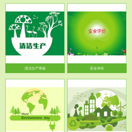
服务范围
安全评价
生产
安全评价安全评价目的是查找、
暂行
分析和预测工程、系统、生产经
营活...
清洁生产审核
安全评价
服务范围
VOCs在线监测
目环
根据《重点区域大气污染防
要辅
治“十二五”规划》有机废气净化