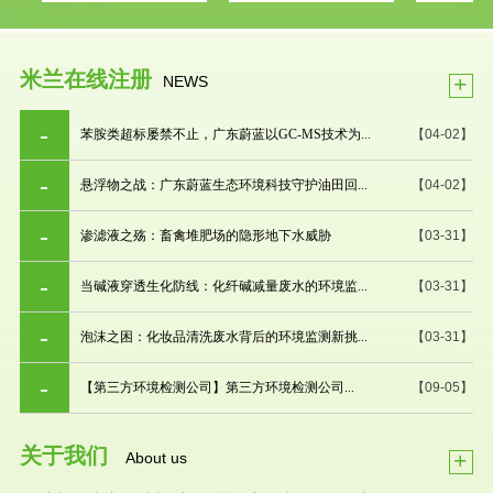
米兰在线注册
+
NEWS
苯胺类超标屡禁不止，广东蔚蓝以GC-MS技术为...
【04-02】
悬浮物之战：广东蔚蓝生态环境科技守护油田回...
【04-02】
渗滤液之殇：畜禽堆肥场的隐形地下水威胁
【03-31】
当碱液穿透生化防线：化纤碱减量废水的环境监...
【03-31】
泡沫之困：化妆品清洗废水背后的环境监测新挑...
【03-31】
【第三方环境检测公司】第三方环境检测公司...
【09-05】
关于我们
+
About us