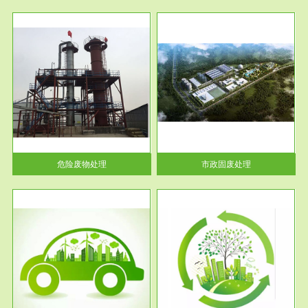
服务范围
市政固废处理
人民
蔚蓝生态环境科技所从事的市政
》的
废物处理业务包括市政废物的处
理处...
危险废物处理
市政固废处理
服务范围
与评
工作场所职业危害现状评价
【现状评价意义】：具体因素---