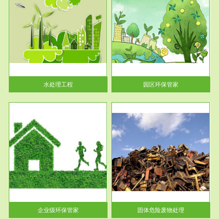
服务范围
园区环保管家
2016 年 4 月，环保部下发《关
于积极发挥环境保护作用促进供
给侧结...
水处理工程
园区环保管家
服务范围
固体危险废物处理
法情
固体废物解释：固体废物是指人
性及
们在生产建设、日常生活和其他
活动中...
企业级环保管家
固体危险废物处理