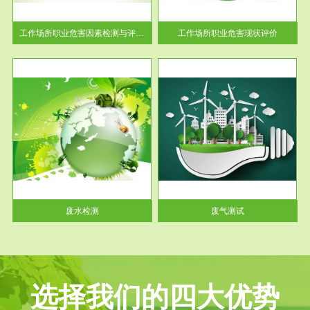
解工
-通过质谱分析等多种手段明确
与浓
工作场...
工作场所职业危害因素检测与评价...
工作场所职业危害现状评价
服务范围
废气测试
工厂
检测范围工业废气检测包括有机
水、
废气和无机废气。有机废气主要
包括...
废水检测
废气测试
选择我们的四大优势