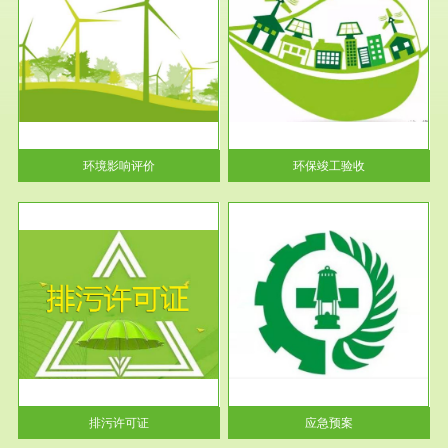
服务范围
环保竣工验收
护
根据《建设项目环境保护管理条
利
例》第十七条 编制环境影响报
告书、...
环境影响评价
环保竣工验收
服务范围
应急预案
许可
根据《中华人民共和国环境保护
环境
法》第十九条 企业事业单位应
当按照...
排污许可证
应急预案