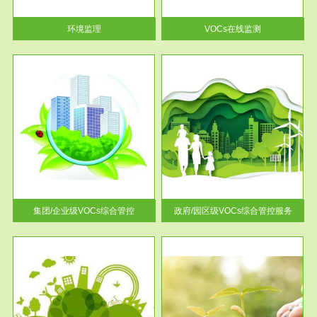
率达...
环境监理
VOCs在线监测
服务范围
控
政府/园区级VOCs综合管控服务
找到
根据《石化行业挥发性有机物综
排放
合整治方案》文件要求，到2017
年，全...
集团/企业级VOCs综合管控
政府/园区级VOCs综合管控服务
服务范围