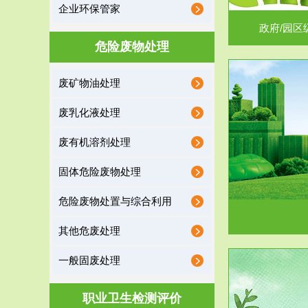
企业环保管家
政府/园区
危险废物处理
废矿物油处理
服务范围
废乳化液处理
噪声治理
废有机溶剂处理
固体危险废物处理
危险废物处置与综合利用
其他危废处理
一般固废处理
服务范围
职业卫生检测评价