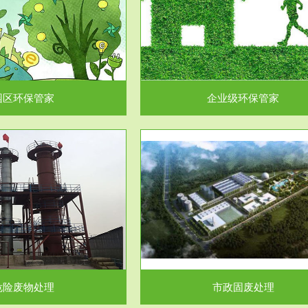
企业级环保管家
固体危险废物处理
为企业环保执法情况的一个重要依
固体废物解释：固体废物是指人们
，其必要性及合规性...
日常生活和其他活动中..
园区环保管家
企业级环保管家
服务范围
服务范围
市政固废处理
工作场所职业危害因素检测与评
科技所从事的市政废物处理业务包
【检测评价意义】：全面了解工作
市政废物的处理处...
害因素分布与浓（强）度..
危险废物处理
市政固废处理