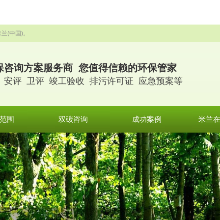
兰(中国)。
保咨询方案服务商 您值得信赖的环保管家
 安评 卫评 竣工验收 排污许可证 应急预案等
范围
双碳咨询
成功案例
米兰