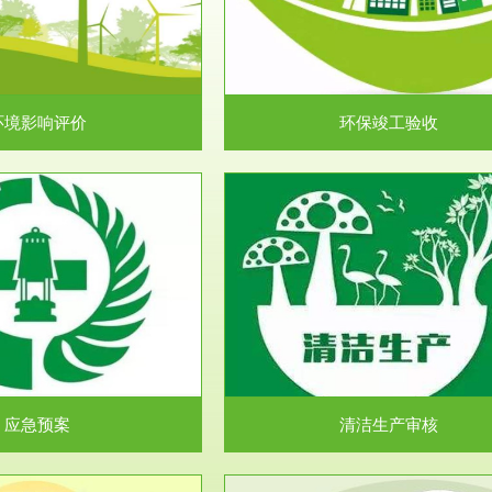
目环境保护管理条例》第十七条 编
排污许可申报咨询：（排污许可证
环境影响报告书、...
人民共和国环境保护法》..
环境影响评价
环保竣工验收
服务范围
服务范围
清洁生产审核
安全评价
民共和国清洁生产促进法》、《清
安全评价安全评价目的是查找、分
生产审核暂行办法...
程、系统、生产经营活..
应急预案
清洁生产审核