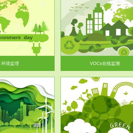
服务范围
服务范围
VOCs在线监测
集团/企业级VOCs综合管
域大气污染防治“十二五”规划》有
进行VOCs管控，首先就要找到排
机废气净化率达...
监测估算出排放量。企业..
环境监理
VOCs在线监测
服务范围
服务范围
场地调查及风险评估
土壤修复
委托，对于拟关停搬迁和拟变更土
利用方式或者土地使...