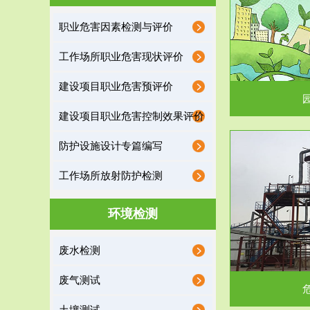
园区环保管家
职业危害因素检测与评价
2016 年 4 月，环保部下发《关于积极发挥环境
排污许可证作
工作场所职业危害现状评价
保护作用促进供给侧结...
据
建设项目职业危害预评价
建设项目职业危害控制效果评价
防护设施设计专篇编写
服务范围
工作场所放射防护检测
危险废物处理
环境检测
危险废物解释：根据《中华人民共和国固体废物
蔚蓝生态环境
废水检测
污染防治法》的规定，危...
括
废气测试