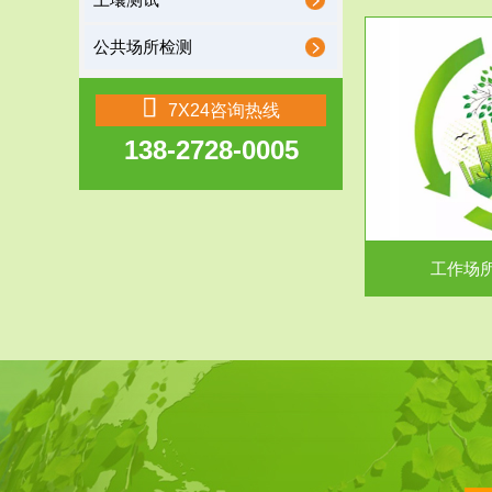
土壤测试
公共场所检测
服务范围
7X24咨询热线
138-2728-0005
工作场所职业危害现状评价
【现状评价意义】：具体因素----通过质谱分析
废水污水检测
等多种手段明确工作场...
中
工作场