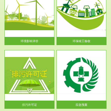
服务范围
环保竣工验收
护
根据《建设项目环境保护管理条
利
例》第十七条 编制环境影响报
告书、...
环境影响评价
环保竣工验收
服务范围
应急预案
许可
根据《中华人民共和国环境保护
环境
法》第十九条 企业事业单位应
当按照...
排污许可证
应急预案