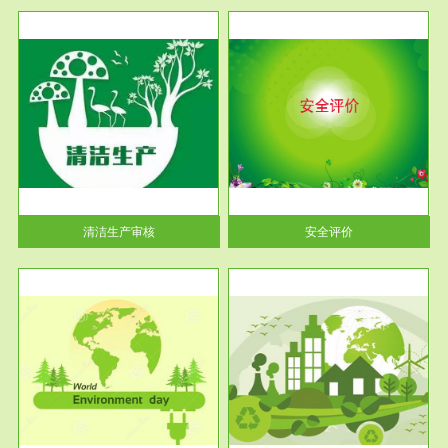
服务范围
安全评价
生产
安全评价安全评价目的是查找、
暂行
分析和预测工程、系统、生产经
营活...
清洁生产审核
安全评价
服务范围
VOCs在线监测
目环
根据《重点区域大气污染防
要辅
治“十二五”规划》有机废气净化