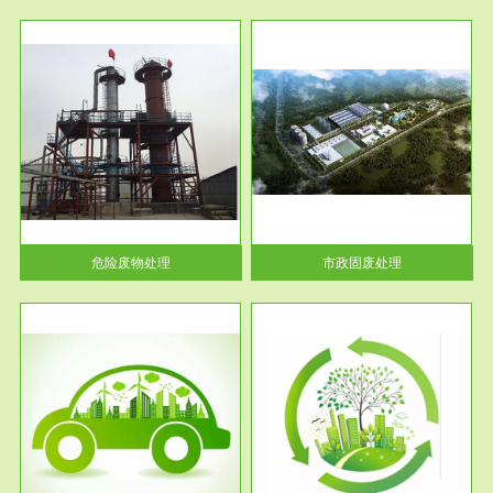
服务范围
市政固废处理
人民
蔚蓝生态环境科技所从事的市政
》的
废物处理业务包括市政废物的处
理处...
危险废物处理
市政固废处理
服务范围
与评
工作场所职业危害现状评价
【现状评价意义】：具体因素---