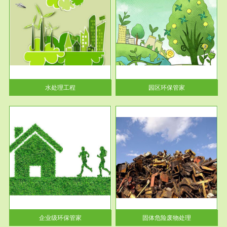
服务范围
园区环保管家
2016 年 4 月，环保部下发《关
于积极发挥环境保护作用促进供
给侧结...
水处理工程
园区环保管家
服务范围
固体危险废物处理
法情
固体废物解释：固体废物是指人
性及
们在生产建设、日常生活和其他
活动中...
企业级环保管家
固体危险废物处理