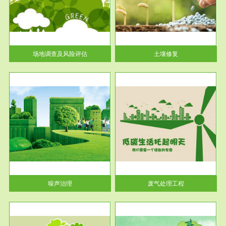
土壤修复
关停
或者
场地调查及风险评估
土壤修复
服务范围
废气处理工程
噪声治理
废气处理工程