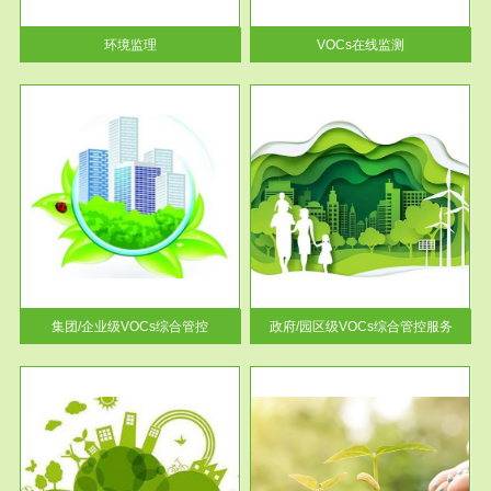
率达...
环境监理
VOCs在线监测
服务范围
控
政府/园区级VOCs综合管控服务
找到
根据《石化行业挥发性有机物综
排放
合整治方案》文件要求，到2017
年，全...
集团/企业级VOCs综合管控
政府/园区级VOCs综合管控服务
服务范围