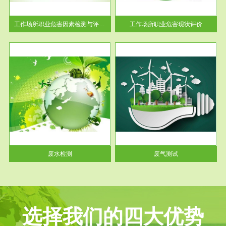
解工
-通过质谱分析等多种手段明确
与浓
工作场...
工作场所职业危害因素检测与评价...
工作场所职业危害现状评价
服务范围
废气测试
工厂
检测范围工业废气检测包括有机
水、
废气和无机废气。有机废气主要
包括...
废水检测
废气测试
选择我们的四大优势