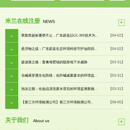
米兰在线注册
+
NEWS
苯胺类超标屡禁不止，广东蔚蓝以GC-MS技术为...
【04-02】
悬浮物之战：广东蔚蓝生态环境科技守护油田回...
【04-02】
渗滤液之殇：畜禽堆肥场的隐形地下水威胁
【03-31】
当碱液穿透生化防线：化纤碱减量废水的环境监...
【03-31】
泡沫之困：化妆品清洗废水背后的环境监测新挑...
【03-31】
【第三方环境检测公司】第三方环境检测公司...
【09-05】
关于我们
+
About us