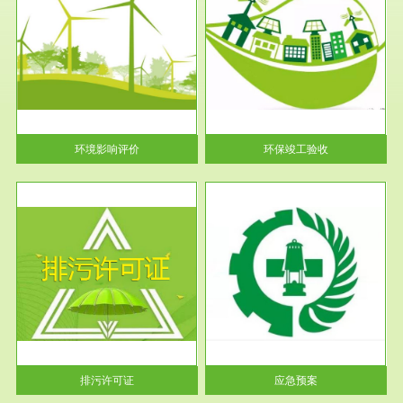
服务范围
环保竣工验收
护
根据《建设项目环境保护管理条
利
例》第十七条 编制环境影响报
告书、...
环境影响评价
环保竣工验收
服务范围
应急预案
许可
根据《中华人民共和国环境保护
环境
法》第十九条 企业事业单位应
当按照...
排污许可证
应急预案