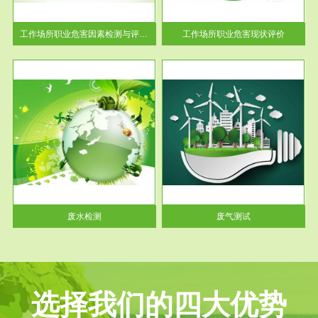
解工
-通过质谱分析等多种手段明确
与浓
工作场...
工作场所职业危害因素检测与评价...
工作场所职业危害现状评价
服务范围
废气测试
工厂
检测范围工业废气检测包括有机
水、
废气和无机废气。有机废气主要
包括...
废水检测
废气测试
选择我们的四大优势