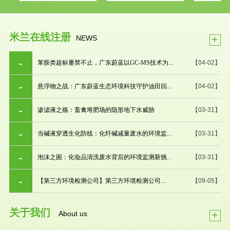
米兰在线注册
+
NEWS
苯胺类超标屡禁不止，广东蔚蓝以GC-MS技术为...
【04-02】
悬浮物之战：广东蔚蓝生态环境科技守护油田回...
【04-02】
渗滤液之殇：畜禽堆肥场的隐形地下水威胁
【03-31】
当碱液穿透生化防线：化纤碱减量废水的环境监...
【03-31】
泡沫之困：化妆品清洗废水背后的环境监测新挑...
【03-31】
【第三方环境检测公司】第三方环境检测公司...
【09-05】
关于我们
+
About us