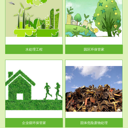
服务范围
园区环保管家
2016 年 4 月，环保部下发《关
于积极发挥环境保护作用促进供
给侧结...
水处理工程
园区环保管家
服务范围
固体危险废物处理
法情
固体废物解释：固体废物是指人
性及
们在生产建设、日常生活和其他
活动中...
企业级环保管家
固体危险废物处理