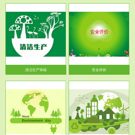
服务范围
安全评价
生产
安全评价安全评价目的是查找、
暂行
分析和预测工程、系统、生产经
营活...
清洁生产审核
安全评价
服务范围
VOCs在线监测
目环
根据《重点区域大气污染防
要辅
治“十二五”规划》有机废气净化