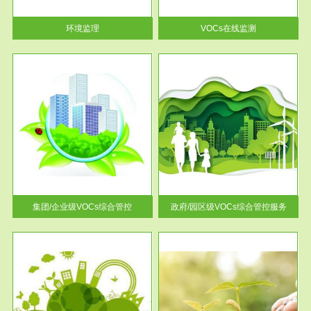
率达...
环境监理
VOCs在线监测
服务范围
控
政府/园区级VOCs综合管控服务
找到
根据《石化行业挥发性有机物综
排放
合整治方案》文件要求，到2017
年，全...
集团/企业级VOCs综合管控
政府/园区级VOCs综合管控服务
服务范围