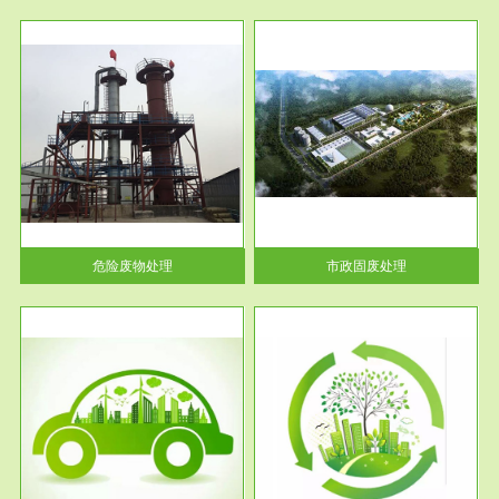
服务范围
市政固废处理
人民
蔚蓝生态环境科技所从事的市政
》的
废物处理业务包括市政废物的处
理处...
危险废物处理
市政固废处理
服务范围
与评
工作场所职业危害现状评价
【现状评价意义】：具体因素---