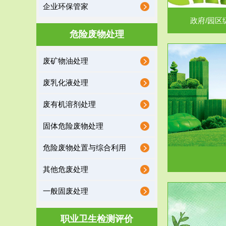
企业环保管家
政府/园区
危险废物处理
废矿物油处理
服务范围
废乳化液处理
噪声治理
废有机溶剂处理
固体危险废物处理
危险废物处置与综合利用
其他危废处理
一般固废处理
服务范围
职业卫生检测评价