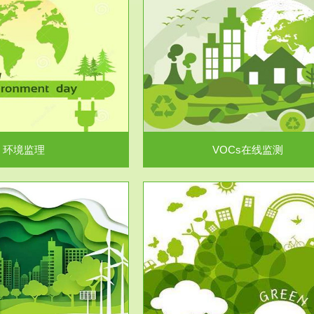
服务范围
服务范围
VOCs在线监测
集团/企业级VOCs综合管
域大气污染防治“十二五”规划》有
进行VOCs管控，首先就要找到排
机废气净化率达...
监测估算出排放量。企业..
环境监理
VOCs在线监测
服务范围
服务范围
场地调查及风险评估
土壤修复
委托，对于拟关停搬迁和拟变更土
利用方式或者土地使...