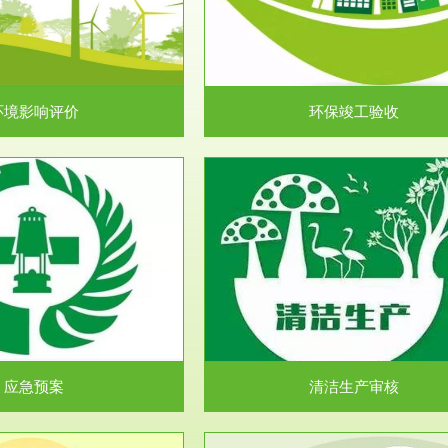
目环境保护管理条例》第十七条 编
排污许可申报咨询：（排污许可证
环境影响报告书、...
人民共和国环境保护法》..
环境影响评价
环保竣工验收
服务范围
服务范围
清洁生产审核
安全评价
民共和国清洁生产促进法》、《清
安全评价安全评价目的是查找、分
生产审核暂行办法...
程、系统、生产经营活..
应急预案
清洁生产审核