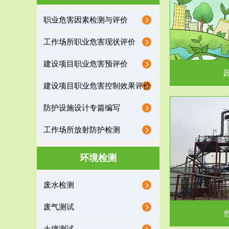
园区环保管家
职业危害因素检测与评价
2016 年 4 月，环保部下发《关于积极发挥环境
排污许可证作
工作场所职业危害现状评价
保护作用促进供给侧结...
据
建设项目职业危害预评价
建设项目职业危害控制效果评价
防护设施设计专篇编写
服务范围
工作场所放射防护检测
危险废物处理
环境检测
危险废物解释：根据《中华人民共和国固体废物
蔚蓝生态环境
废水检测
污染防治法》的规定，危...
括
废气测试