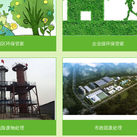
企业级环保管家
固体危险废物处理
为企业环保执法情况的一个重要依
固体废物解释：固体废物是指人们
，其必要性及合规性...
日常生活和其他活动中..
园区环保管家
企业级环保管家
服务范围
服务范围
市政固废处理
工作场所职业危害因素检测与评
科技所从事的市政废物处理业务包
【检测评价意义】：全面了解工作
市政废物的处理处...
害因素分布与浓（强）度..
危险废物处理
市政固废处理