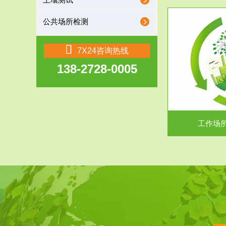
土壤测试
公共场所检测
服务范围
7X24咨询热线
138-2728-0005
工作场所职业危害现状评价
【现状评价意义】：具体因素----通过质谱分析
废水污水检测
等多种手段明确工作场...
中
工作场