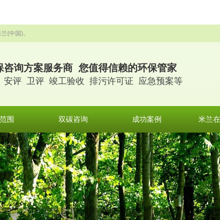
兰(中国)。
保咨询方案服务商 您值得信赖的环保管家
 安评 卫评 竣工验收 排污许可证 应急预案等
范围
双碳咨询
成功案例
米兰