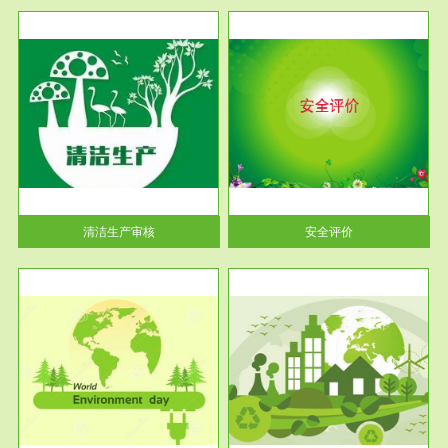
服务范围
安全评价
生产
安全评价安全评价目的是查找、
暂行
分析和预测工程、系统、生产经
营活...
清洁生产审核
安全评价
服务范围
VOCs在线监测
目环
根据《重点区域大气污染防
要辅
治“十二五”规划》有机废气净化