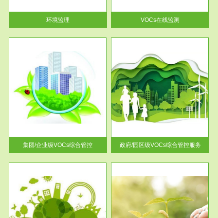
率达...
环境监理
VOCs在线监测
服务范围
控
政府/园区级VOCs综合管控服务
找到
根据《石化行业挥发性有机物综
排放
合整治方案》文件要求，到2017
年，全...
集团/企业级VOCs综合管控
政府/园区级VOCs综合管控服务
服务范围