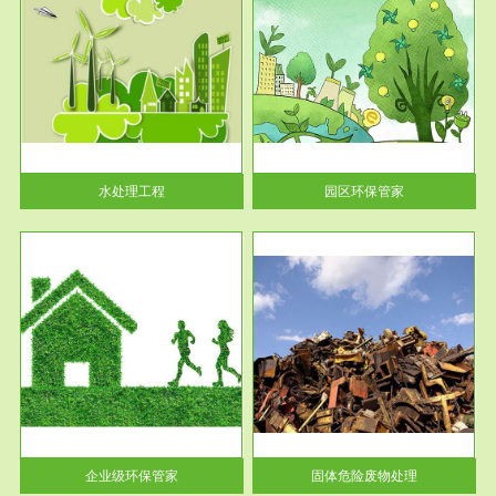
服务范围
园区环保管家
2016 年 4 月，环保部下发《关
于积极发挥环境保护作用促进供
给侧结...
水处理工程
园区环保管家
服务范围
固体危险废物处理
法情
固体废物解释：固体废物是指人
性及
们在生产建设、日常生活和其他
活动中...
企业级环保管家
固体危险废物处理