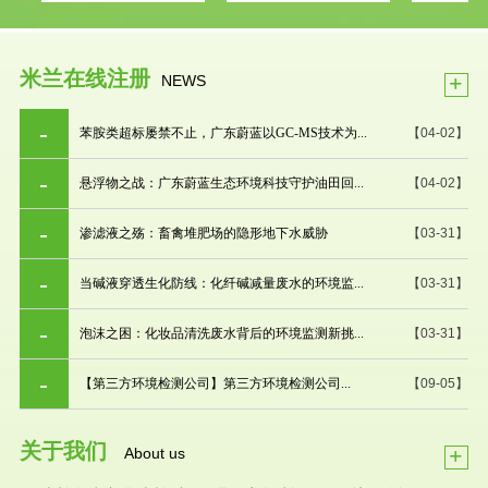
米兰在线注册
+
NEWS
苯胺类超标屡禁不止，广东蔚蓝以GC-MS技术为...
【04-02】
悬浮物之战：广东蔚蓝生态环境科技守护油田回...
【04-02】
渗滤液之殇：畜禽堆肥场的隐形地下水威胁
【03-31】
当碱液穿透生化防线：化纤碱减量废水的环境监...
【03-31】
泡沫之困：化妆品清洗废水背后的环境监测新挑...
【03-31】
【第三方环境检测公司】第三方环境检测公司...
【09-05】
关于我们
+
About us