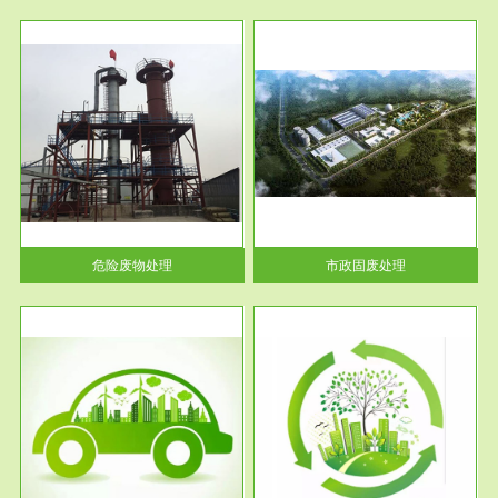
服务范围
市政固废处理
人民
蔚蓝生态环境科技所从事的市政
》的
废物处理业务包括市政废物的处
理处...
危险废物处理
市政固废处理
服务范围
与评
工作场所职业危害现状评价
【现状评价意义】：具体因素---