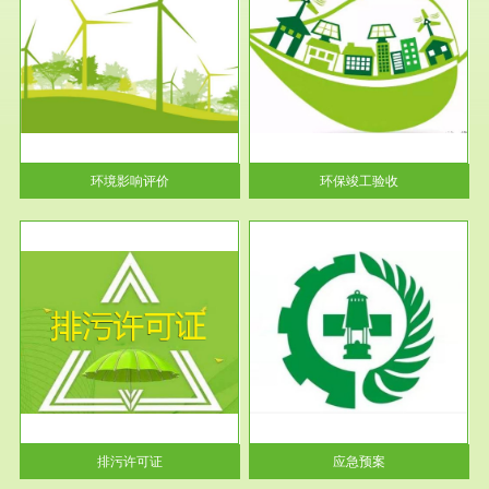
服务范围
环保竣工验收
护
根据《建设项目环境保护管理条
利
例》第十七条 编制环境影响报
告书、...
环境影响评价
环保竣工验收
服务范围
应急预案
许可
根据《中华人民共和国环境保护
环境
法》第十九条 企业事业单位应
当按照...
排污许可证
应急预案