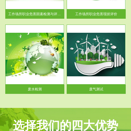
解工
-通过质谱分析等多种手段明确
与浓
工作场...
工作场所职业危害因素检测与评价...
工作场所职业危害现状评价
服务范围
废气测试
工厂
检测范围工业废气检测包括有机
水、
废气和无机废气。有机废气主要
包括...
废水检测
废气测试
选择我们的四大优势