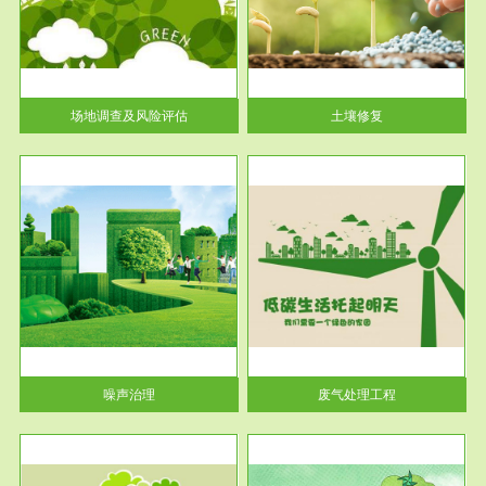
土壤修复
关停
或者
场地调查及风险评估
土壤修复
服务范围
废气处理工程
噪声治理
废气处理工程