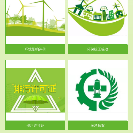
服务范围
环保竣工验收
护
根据《建设项目环境保护管理条
利
例》第十七条 编制环境影响报
告书、...
环境影响评价
环保竣工验收
服务范围
应急预案
许可
根据《中华人民共和国环境保护
环境
法》第十九条 企业事业单位应
当按照...
排污许可证
应急预案