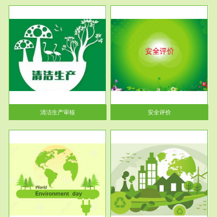
服务范围
安全评价
生产
安全评价安全评价目的是查找、
暂行
分析和预测工程、系统、生产经
营活...
清洁生产审核
安全评价
服务范围
VOCs在线监测
目环
根据《重点区域大气污染防
要辅
治“十二五”规划》有机废气净化