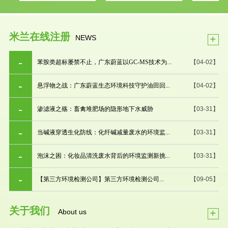
米兰在线注册
+
NEWS
苯胺类超标屡禁不止，广东蔚蓝以GC-MS技术为...
【04-02】
悬浮物之战：广东蔚蓝生态环境科技守护油田回...
【04-02】
渗滤液之殇：畜禽堆肥场的隐形地下水威胁
【03-31】
当碱液穿透生化防线：化纤碱减量废水的环境监...
【03-31】
泡沫之困：化妆品清洗废水背后的环境监测新挑...
【03-31】
【第三方环境检测公司】第三方环境检测公司...
【09-05】
关于我们
+
About us