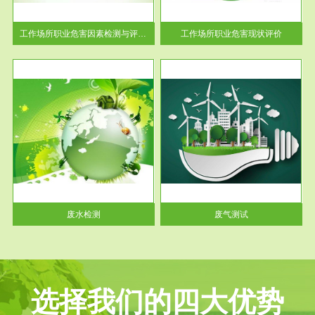
解工
-通过质谱分析等多种手段明确
与浓
工作场...
工作场所职业危害因素检测与评价...
工作场所职业危害现状评价
服务范围
废气测试
工厂
检测范围工业废气检测包括有机
水、
废气和无机废气。有机废气主要
包括...
废水检测
废气测试
选择我们的四大优势