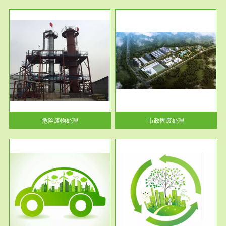
服务范围
市政固废处理
人民
蔚蓝生态环境科技所从事的市政
》的
废物处理业务包括市政废物的处
理处...
危险废物处理
市政固废处理
服务范围
与评
工作场所职业危害现状评价
【现状评价意义】：具体因素---