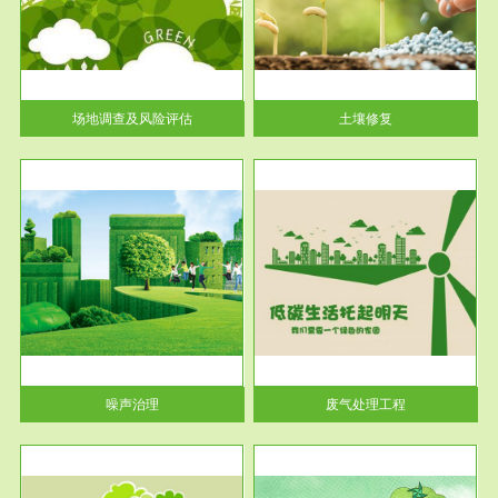
土壤修复
关停
或者
场地调查及风险评估
土壤修复
服务范围
废气处理工程
噪声治理
废气处理工程