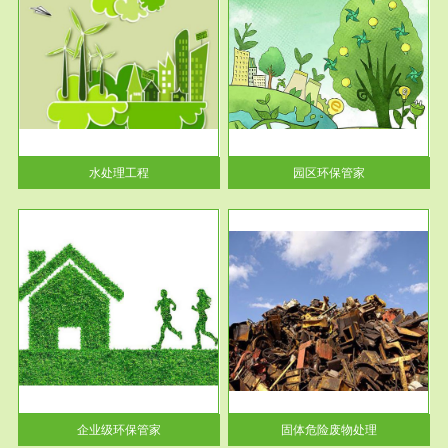
服务范围
园区环保管家
2016 年 4 月，环保部下发《关
于积极发挥环境保护作用促进供
给侧结...
水处理工程
园区环保管家
服务范围
固体危险废物处理
法情
固体废物解释：固体废物是指人
性及
们在生产建设、日常生活和其他
活动中...
企业级环保管家
固体危险废物处理