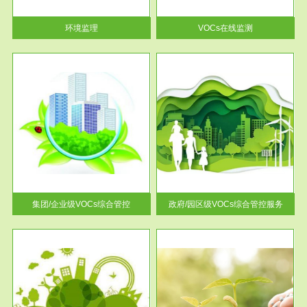
率达...
环境监理
VOCs在线监测
服务范围
控
政府/园区级VOCs综合管控服务
找到
根据《石化行业挥发性有机物综
排放
合整治方案》文件要求，到2017
年，全...
集团/企业级VOCs综合管控
政府/园区级VOCs综合管控服务
服务范围