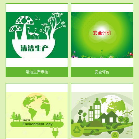
服务范围
安全评价
生产
安全评价安全评价目的是查找、
暂行
分析和预测工程、系统、生产经
营活...
清洁生产审核
安全评价
服务范围
VOCs在线监测
目环
根据《重点区域大气污染防
要辅
治“十二五”规划》有机废气净化