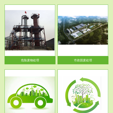
服务范围
市政固废处理
人民
蔚蓝生态环境科技所从事的市政
》的
废物处理业务包括市政废物的处
理处...
危险废物处理
市政固废处理
服务范围
与评
工作场所职业危害现状评价
【现状评价意义】：具体因素---