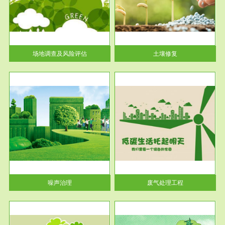
土壤修复
关停
或者
场地调查及风险评估
土壤修复
服务范围
废气处理工程
噪声治理
废气处理工程