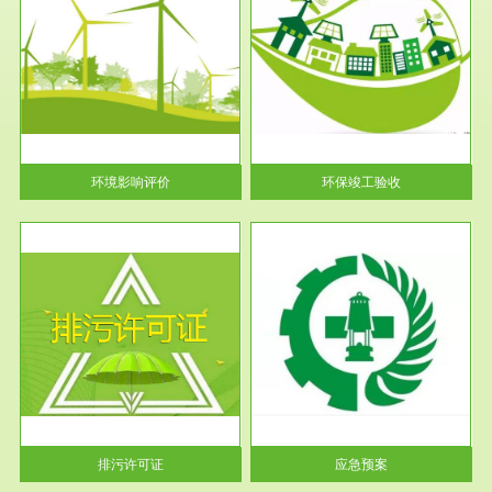
服务范围
环保竣工验收
护
根据《建设项目环境保护管理条
利
例》第十七条 编制环境影响报
告书、...
环境影响评价
环保竣工验收
服务范围
应急预案
许可
根据《中华人民共和国环境保护
环境
法》第十九条 企业事业单位应
当按照...
排污许可证
应急预案