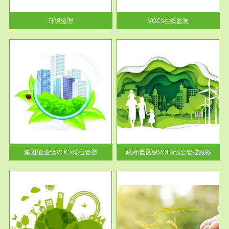
率达...
环境监理
VOCs在线监测
服务范围
控
政府/园区级VOCs综合管控服务
找到
根据《石化行业挥发性有机物综
排放
合整治方案》文件要求，到2017
年，全...
集团/企业级VOCs综合管控
政府/园区级VOCs综合管控服务
服务范围