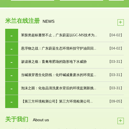
米兰在线注册
+
NEWS
苯胺类超标屡禁不止，广东蔚蓝以GC-MS技术为...
【04-02】
悬浮物之战：广东蔚蓝生态环境科技守护油田回...
【04-02】
渗滤液之殇：畜禽堆肥场的隐形地下水威胁
【03-31】
当碱液穿透生化防线：化纤碱减量废水的环境监...
【03-31】
泡沫之困：化妆品清洗废水背后的环境监测新挑...
【03-31】
【第三方环境检测公司】第三方环境检测公司...
【09-05】
关于我们
+
About us