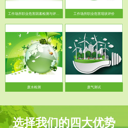
解工
-通过质谱分析等多种手段明确
与浓
工作场...
工作场所职业危害因素检测与评价...
工作场所职业危害现状评价
服务范围
废气测试
工厂
检测范围工业废气检测包括有机
水、
废气和无机废气。有机废气主要
包括...
废水检测
废气测试
选择我们的四大优势