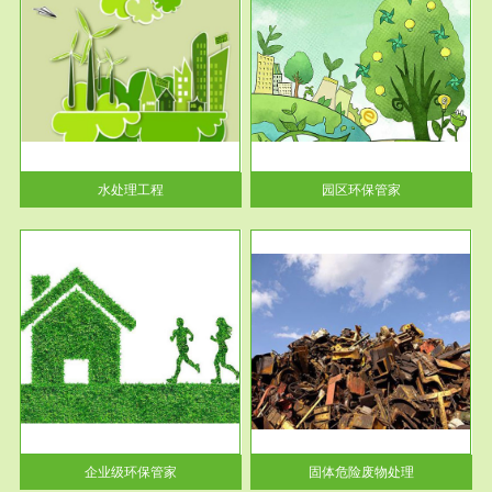
服务范围
园区环保管家
2016 年 4 月，环保部下发《关
于积极发挥环境保护作用促进供
给侧结...
水处理工程
园区环保管家
服务范围
固体危险废物处理
法情
固体废物解释：固体废物是指人
性及
们在生产建设、日常生活和其他
活动中...
企业级环保管家
固体危险废物处理