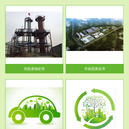
服务范围
市政固废处理
人民
蔚蓝生态环境科技所从事的市政
》的
废物处理业务包括市政废物的处
理处...
危险废物处理
市政固废处理
服务范围
与评
工作场所职业危害现状评价
【现状评价意义】：具体因素---