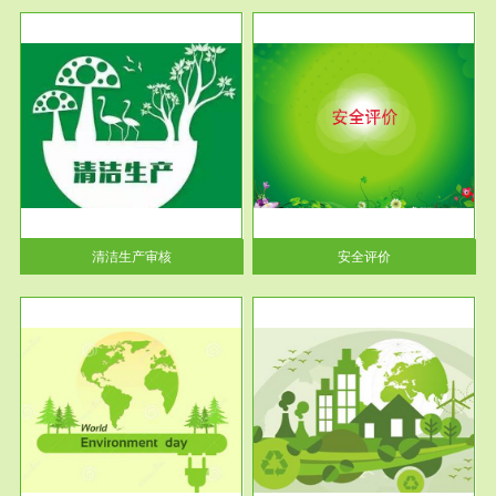
服务范围
安全评价
生产
安全评价安全评价目的是查找、
暂行
分析和预测工程、系统、生产经
营活...
清洁生产审核
安全评价
服务范围
VOCs在线监测
目环
根据《重点区域大气污染防
要辅
治“十二五”规划》有机废气净化