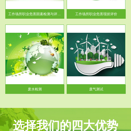
解工
-通过质谱分析等多种手段明确
与浓
工作场...
工作场所职业危害因素检测与评价...
工作场所职业危害现状评价
服务范围
废气测试
工厂
检测范围工业废气检测包括有机
水、
废气和无机废气。有机废气主要
包括...
废水检测
废气测试
选择我们的四大优势