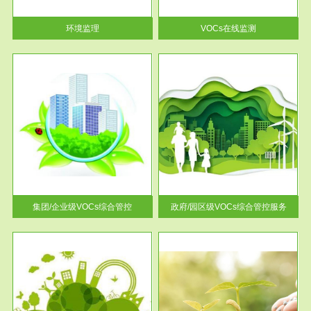
率达...
环境监理
VOCs在线监测
服务范围
控
政府/园区级VOCs综合管控服务
找到
根据《石化行业挥发性有机物综
排放
合整治方案》文件要求，到2017
年，全...
集团/企业级VOCs综合管控
政府/园区级VOCs综合管控服务
服务范围