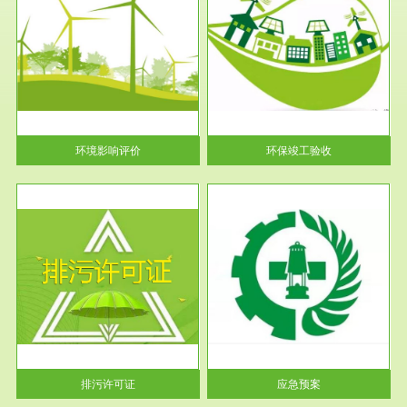
服务范围
环保竣工验收
护
根据《建设项目环境保护管理条
利
例》第十七条 编制环境影响报
告书、...
环境影响评价
环保竣工验收
服务范围
应急预案
许可
根据《中华人民共和国环境保护
环境
法》第十九条 企业事业单位应
当按照...
排污许可证
应急预案