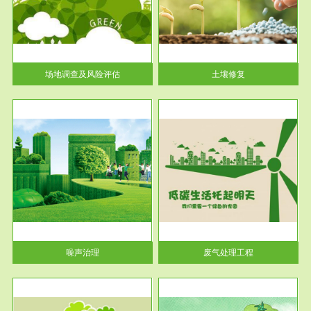
土壤修复
关停
或者
场地调查及风险评估
土壤修复
服务范围
废气处理工程
噪声治理
废气处理工程