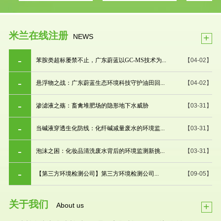
米兰在线注册
+
NEWS
苯胺类超标屡禁不止，广东蔚蓝以GC-MS技术为...
【04-02】
悬浮物之战：广东蔚蓝生态环境科技守护油田回...
【04-02】
渗滤液之殇：畜禽堆肥场的隐形地下水威胁
【03-31】
当碱液穿透生化防线：化纤碱减量废水的环境监...
【03-31】
泡沫之困：化妆品清洗废水背后的环境监测新挑...
【03-31】
【第三方环境检测公司】第三方环境检测公司...
【09-05】
关于我们
+
About us