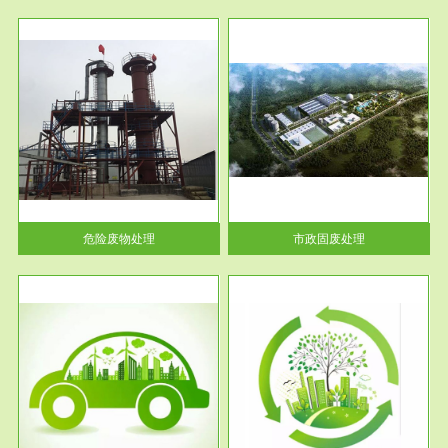
服务范围
市政固废处理
人民
蔚蓝生态环境科技所从事的市政
》的
废物处理业务包括市政废物的处
理处...
危险废物处理
市政固废处理
服务范围
与评
工作场所职业危害现状评价
【现状评价意义】：具体因素---