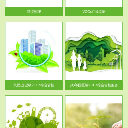
率达...
环境监理
VOCs在线监测
服务范围
控
政府/园区级VOCs综合管控服务
找到
根据《石化行业挥发性有机物综
排放
合整治方案》文件要求，到2017
年，全...
集团/企业级VOCs综合管控
政府/园区级VOCs综合管控服务
服务范围