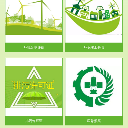
服务范围
环保竣工验收
护
根据《建设项目环境保护管理条
利
例》第十七条 编制环境影响报
告书、...
环境影响评价
环保竣工验收
服务范围
应急预案
许可
根据《中华人民共和国环境保护
环境
法》第十九条 企业事业单位应
当按照...
排污许可证
应急预案