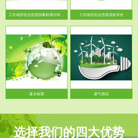
解工
-通过质谱分析等多种手段明确
与浓
工作场...
工作场所职业危害因素检测与评价...
工作场所职业危害现状评价
服务范围
废气测试
工厂
检测范围工业废气检测包括有机
水、
废气和无机废气。有机废气主要
包括...
废水检测
废气测试
选择我们的四大优势