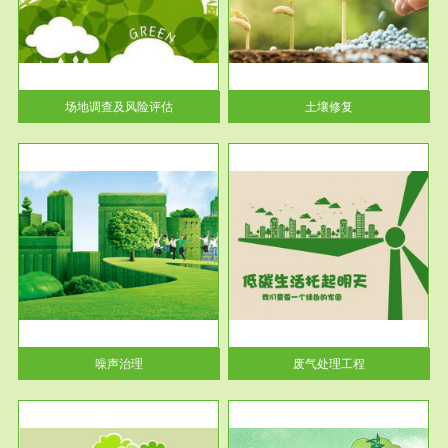
土壤修复
关停
或者
场地调查及风险评估
土壤修复
服务范围
废气处理工程
噪声治理
废气处理工程