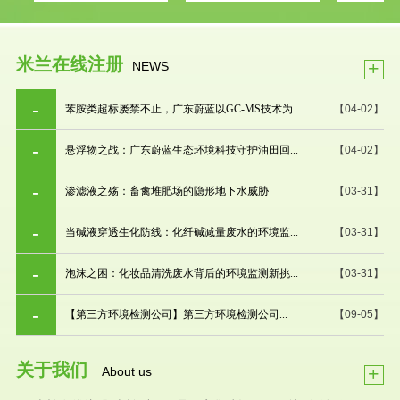
米兰在线注册
+
NEWS
苯胺类超标屡禁不止，广东蔚蓝以GC-MS技术为...
【04-02】
悬浮物之战：广东蔚蓝生态环境科技守护油田回...
【04-02】
渗滤液之殇：畜禽堆肥场的隐形地下水威胁
【03-31】
当碱液穿透生化防线：化纤碱减量废水的环境监...
【03-31】
泡沫之困：化妆品清洗废水背后的环境监测新挑...
【03-31】
【第三方环境检测公司】第三方环境检测公司...
【09-05】
关于我们
+
About us