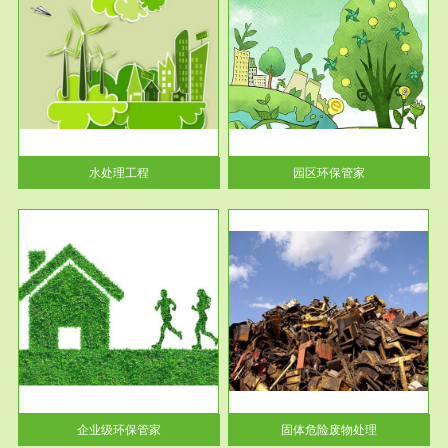
服务范围
园区环保管家
2016 年 4 月，环保部下发《关
于积极发挥环境保护作用促进供
给侧结...
水处理工程
园区环保管家
服务范围
固体危险废物处理
法情
固体废物解释：固体废物是指人
性及
们在生产建设、日常生活和其他
活动中...
企业级环保管家
固体危险废物处理