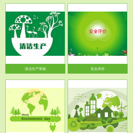
服务范围
安全评价
生产
安全评价安全评价目的是查找、
暂行
分析和预测工程、系统、生产经
营活...
清洁生产审核
安全评价
服务范围
VOCs在线监测
目环
根据《重点区域大气污染防
要辅
治“十二五”规划》有机废气净化