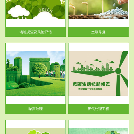
土壤修复
关停
或者
场地调查及风险评估
土壤修复
服务范围
废气处理工程
噪声治理
废气处理工程