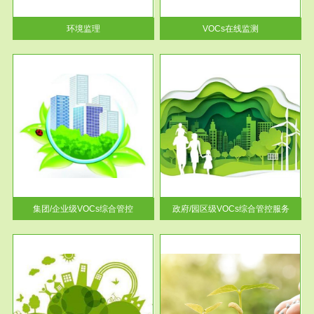
率达...
环境监理
VOCs在线监测
服务范围
控
政府/园区级VOCs综合管控服务
找到
根据《石化行业挥发性有机物综
排放
合整治方案》文件要求，到2017
年，全...
集团/企业级VOCs综合管控
政府/园区级VOCs综合管控服务
服务范围