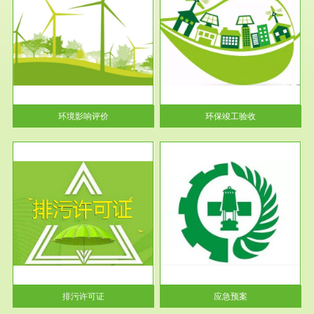
服务范围
环保竣工验收
护
根据《建设项目环境保护管理条
利
例》第十七条 编制环境影响报
告书、...
环境影响评价
环保竣工验收
服务范围
应急预案
许可
根据《中华人民共和国环境保护
环境
法》第十九条 企业事业单位应
当按照...
排污许可证
应急预案