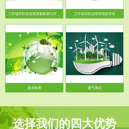
解工
-通过质谱分析等多种手段明确
与浓
工作场...
工作场所职业危害因素检测与评价...
工作场所职业危害现状评价
服务范围
废气测试
工厂
检测范围工业废气检测包括有机
水、
废气和无机废气。有机废气主要
包括...
废水检测
废气测试
选择我们的四大优势