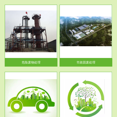
服务范围
市政固废处理
人民
蔚蓝生态环境科技所从事的市政
》的
废物处理业务包括市政废物的处
理处...
危险废物处理
市政固废处理
服务范围
与评
工作场所职业危害现状评价
【现状评价意义】：具体因素---