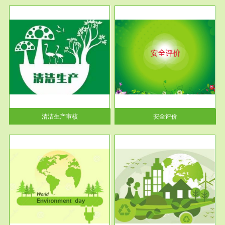
服务范围
安全评价
生产
安全评价安全评价目的是查找、
暂行
分析和预测工程、系统、生产经
营活...
清洁生产审核
安全评价
服务范围
VOCs在线监测
目环
根据《重点区域大气污染防
要辅
治“十二五”规划》有机废气净化