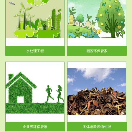
服务范围
园区环保管家
2016 年 4 月，环保部下发《关
于积极发挥环境保护作用促进供
给侧结...
水处理工程
园区环保管家
服务范围
固体危险废物处理
法情
固体废物解释：固体废物是指人
性及
们在生产建设、日常生活和其他
活动中...
企业级环保管家
固体危险废物处理