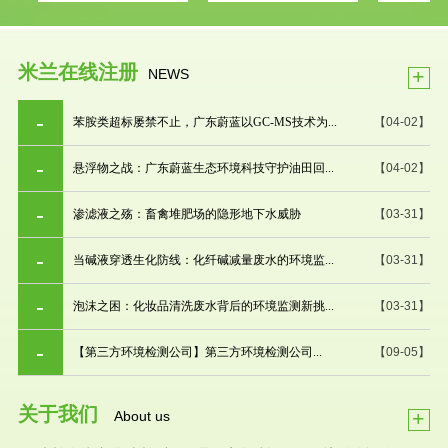
米兰在线注册
+
NEWS
苯胺类超标屡禁不止，广东蔚蓝以GC-MS技术为...
【04-02】
悬浮物之战：广东蔚蓝生态环境科技守护油田回...
【04-02】
渗滤液之殇：畜禽堆肥场的隐形地下水威胁
【03-31】
当碱液穿透生化防线：化纤碱减量废水的环境监...
【03-31】
泡沫之困：化妆品清洗废水背后的环境监测新挑...
【03-31】
【第三方环境检测公司】第三方环境检测公司...
【09-05】
关于我们
+
About us