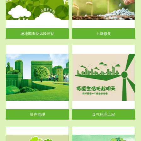
土壤修复
关停
或者
场地调查及风险评估
土壤修复
服务范围
废气处理工程
噪声治理
废气处理工程