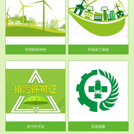
服务范围
环保竣工验收
护
根据《建设项目环境保护管理条
利
例》第十七条 编制环境影响报
告书、...
环境影响评价
环保竣工验收
服务范围
应急预案
许可
根据《中华人民共和国环境保护
环境
法》第十九条 企业事业单位应
当按照...
排污许可证
应急预案