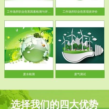
解工
-通过质谱分析等多种手段明确
与浓
工作场...
工作场所职业危害因素检测与评价...
工作场所职业危害现状评价
服务范围
废气测试
工厂
检测范围工业废气检测包括有机
水、
废气和无机废气。有机废气主要
包括...
废水检测
废气测试
选择我们的四大优势