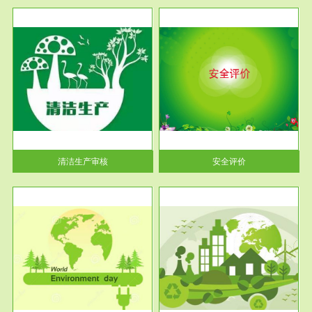
服务范围
安全评价
生产
安全评价安全评价目的是查找、
暂行
分析和预测工程、系统、生产经
营活...
清洁生产审核
安全评价
服务范围
VOCs在线监测
目环
根据《重点区域大气污染防
要辅
治“十二五”规划》有机废气净化