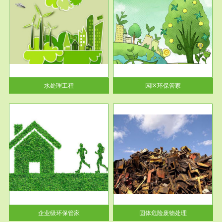
服务范围
园区环保管家
2016 年 4 月，环保部下发《关
于积极发挥环境保护作用促进供
给侧结...
水处理工程
园区环保管家
服务范围
固体危险废物处理
法情
固体废物解释：固体废物是指人
性及
们在生产建设、日常生活和其他
活动中...
企业级环保管家
固体危险废物处理