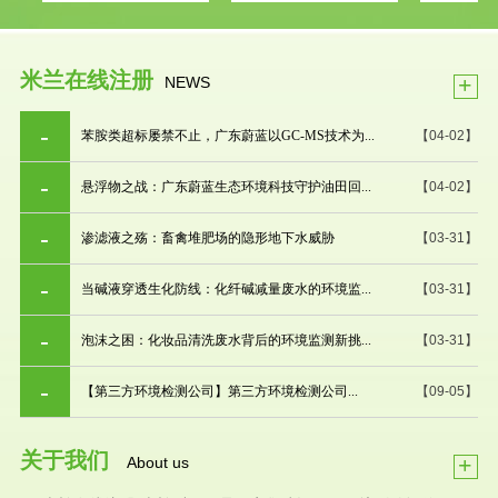
米兰在线注册
+
NEWS
苯胺类超标屡禁不止，广东蔚蓝以GC-MS技术为...
【04-02】
悬浮物之战：广东蔚蓝生态环境科技守护油田回...
【04-02】
渗滤液之殇：畜禽堆肥场的隐形地下水威胁
【03-31】
当碱液穿透生化防线：化纤碱减量废水的环境监...
【03-31】
泡沫之困：化妆品清洗废水背后的环境监测新挑...
【03-31】
【第三方环境检测公司】第三方环境检测公司...
【09-05】
关于我们
+
About us