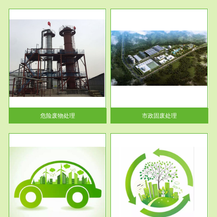
服务范围
市政固废处理
人民
蔚蓝生态环境科技所从事的市政
》的
废物处理业务包括市政废物的处
理处...
危险废物处理
市政固废处理
服务范围
与评
工作场所职业危害现状评价
【现状评价意义】：具体因素---