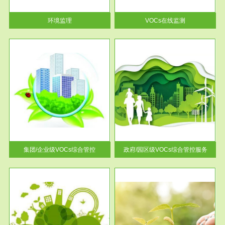
率达...
环境监理
VOCs在线监测
服务范围
控
政府/园区级VOCs综合管控服务
找到
根据《石化行业挥发性有机物综
排放
合整治方案》文件要求，到2017
年，全...
集团/企业级VOCs综合管控
政府/园区级VOCs综合管控服务
服务范围