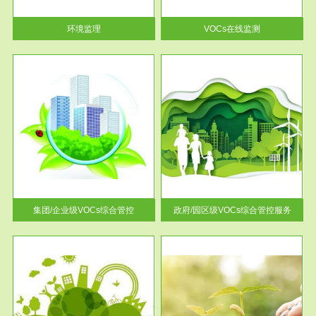
率达...
环境监理
VOCs在线监测
服务范围
控
政府/园区级VOCs综合管控服务
找到
根据《石化行业挥发性有机物综
排放
合整治方案》文件要求，到2017
年，全...
集团/企业级VOCs综合管控
政府/园区级VOCs综合管控服务
服务范围