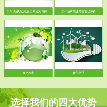
解工
-通过质谱分析等多种手段明确
与浓
工作场...
工作场所职业危害因素检测与评价...
工作场所职业危害现状评价
服务范围
废气测试
工厂
检测范围工业废气检测包括有机
水、
废气和无机废气。有机废气主要
包括...
废水检测
废气测试
选择我们的四大优势