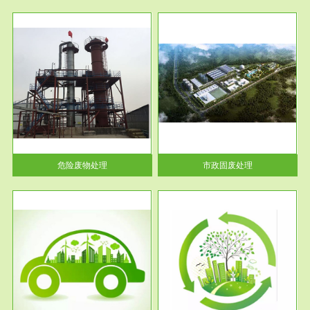
服务范围
市政固废处理
人民
蔚蓝生态环境科技所从事的市政
》的
废物处理业务包括市政废物的处
理处...
危险废物处理
市政固废处理
服务范围
与评
工作场所职业危害现状评价
【现状评价意义】：具体因素---