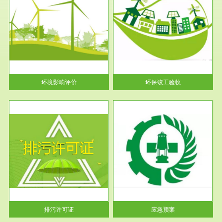
服务范围
环保竣工验收
护
根据《建设项目环境保护管理条
利
例》第十七条 编制环境影响报
告书、...
环境影响评价
环保竣工验收
服务范围
应急预案
许可
根据《中华人民共和国环境保护
环境
法》第十九条 企业事业单位应
当按照...
排污许可证
应急预案