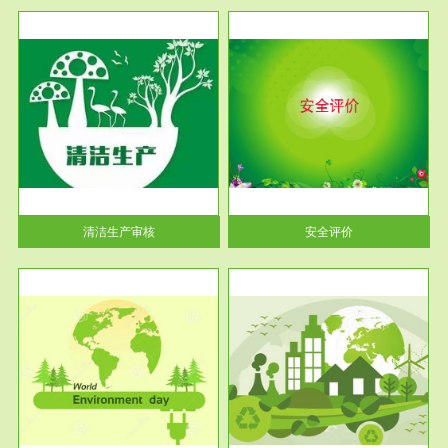
服务范围
安全评价
生产
安全评价安全评价目的是查找、
暂行
分析和预测工程、系统、生产经
营活...
清洁生产审核
安全评价
服务范围
VOCs在线监测
目环
根据《重点区域大气污染防
要辅
治“十二五”规划》有机废气净化