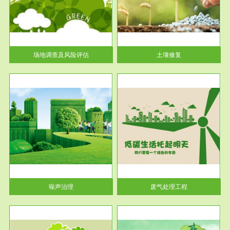
土壤修复
关停
或者
场地调查及风险评估
土壤修复
服务范围
废气处理工程
噪声治理
废气处理工程