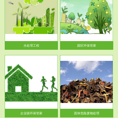
服务范围
园区环保管家
2016 年 4 月，环保部下发《关
于积极发挥环境保护作用促进供
给侧结...
水处理工程
园区环保管家
服务范围
固体危险废物处理
法情
固体废物解释：固体废物是指人
性及
们在生产建设、日常生活和其他
活动中...
企业级环保管家
固体危险废物处理