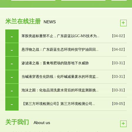
米兰在线注册
+
NEWS
苯胺类超标屡禁不止，广东蔚蓝以GC-MS技术为...
【04-02】
悬浮物之战：广东蔚蓝生态环境科技守护油田回...
【04-02】
渗滤液之殇：畜禽堆肥场的隐形地下水威胁
【03-31】
当碱液穿透生化防线：化纤碱减量废水的环境监...
【03-31】
泡沫之困：化妆品清洗废水背后的环境监测新挑...
【03-31】
【第三方环境检测公司】第三方环境检测公司...
【09-05】
关于我们
+
About us