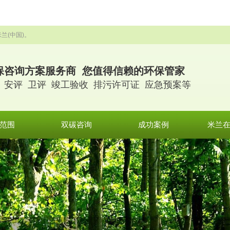
兰(中国)。
保咨询方案服务商 您值得信赖的环保管家
 安评 卫评 竣工验收 排污许可证 应急预案等
范围
双碳咨询
成功案例
米兰