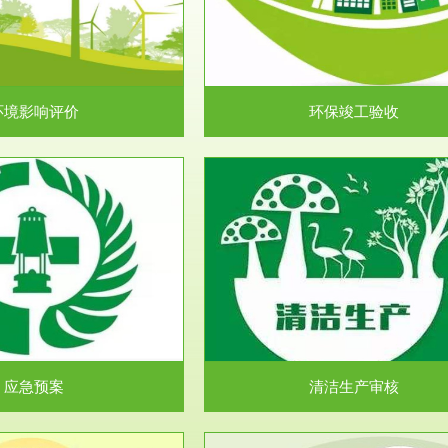
目环境保护管理条例》第十七条 编
排污许可申报咨询：（排污许可证
环境影响报告书、...
人民共和国环境保护法》..
环境影响评价
环保竣工验收
服务范围
服务范围
清洁生产审核
安全评价
民共和国清洁生产促进法》、《清
安全评价安全评价目的是查找、分
生产审核暂行办法...
程、系统、生产经营活..
应急预案
清洁生产审核