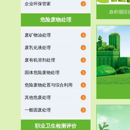
企业环保管家
政府/园区
危险废物处理
废矿物油处理
服务范围
废乳化液处理
噪声治理
废有机溶剂处理
固体危险废物处理
危险废物处置与综合利用
其他危废处理
一般固废处理
服务范围
职业卫生检测评价