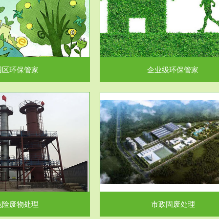
企业级环保管家
固体危险废物处理
为企业环保执法情况的一个重要依
固体废物解释：固体废物是指人们
，其必要性及合规性...
日常生活和其他活动中..
园区环保管家
企业级环保管家
服务范围
服务范围
市政固废处理
工作场所职业危害因素检测与评
科技所从事的市政废物处理业务包
【检测评价意义】：全面了解工作
市政废物的处理处...
害因素分布与浓（强）度..
危险废物处理
市政固废处理