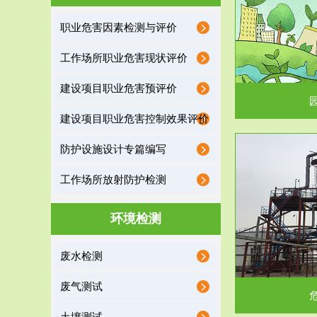
园区环保管家
职业危害因素检测与评价
2016 年 4 月，环保部下发《关于积极发挥环境
排污许可证作
工作场所职业危害现状评价
保护作用促进供给侧结...
据
建设项目职业危害预评价
建设项目职业危害控制效果评价
防护设施设计专篇编写
服务范围
工作场所放射防护检测
危险废物处理
环境检测
危险废物解释：根据《中华人民共和国固体废物
蔚蓝生态环境
废水检测
污染防治法》的规定，危...
括
废气测试