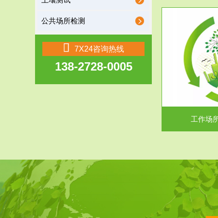
土壤测试
公共场所检测
服务范围
7X24咨询热线
138-2728-0005
工作场所职业危害现状评价
【现状评价意义】：具体因素----通过质谱分析
废水污水检测
等多种手段明确工作场...
中
工作场