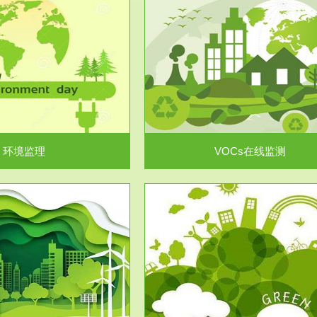
服务范围
服务范围
VOCs在线监测
集团/企业级VOCs综合管
域大气污染防治“十二五”规划》有
进行VOCs管控，首先就要找到排
机废气净化率达...
监测估算出排放量。企业..
环境监理
VOCs在线监测
服务范围
服务范围
场地调查及风险评估
土壤修复
委托，对于拟关停搬迁和拟变更土
利用方式或者土地使...