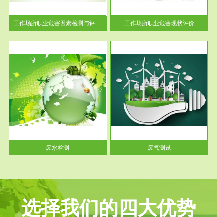
解工
-通过质谱分析等多种手段明确
与浓
工作场...
工作场所职业危害因素检测与评价...
工作场所职业危害现状评价
服务范围
废气测试
工厂
检测范围工业废气检测包括有机
水、
废气和无机废气。有机废气主要
包括...
废水检测
废气测试
选择我们的四大优势