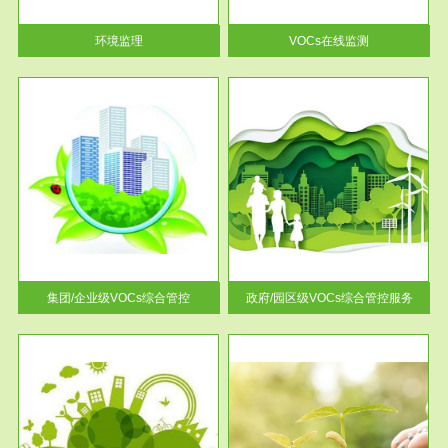
率达...
环境监理
VOCs在线监测
服务范围
控
政府/园区级VOCs综合管控服务
找到
根据《石化行业挥发性有机物综
排放
合整治方案》文件要求，到2017
年，全...
集团/企业级VOCs综合管控
政府/园区级VOCs综合管控服务
服务范围