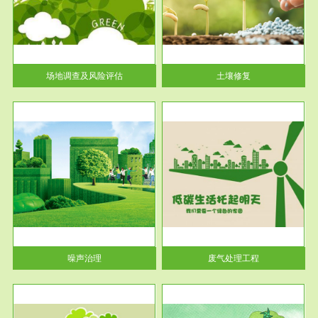
土壤修复
关停
或者
场地调查及风险评估
土壤修复
服务范围
废气处理工程
噪声治理
废气处理工程