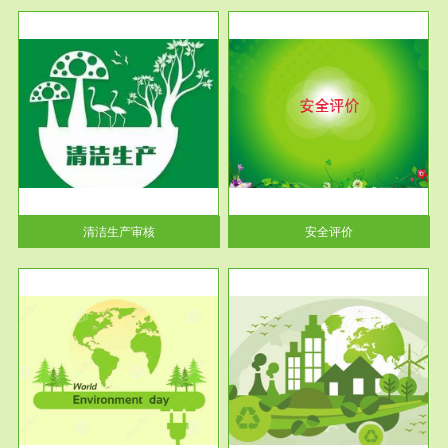
服务范围
安全评价
生产
安全评价安全评价目的是查找、
暂行
分析和预测工程、系统、生产经
营活...
清洁生产审核
安全评价
服务范围
VOCs在线监测
目环
根据《重点区域大气污染防
要辅
治“十二五”规划》有机废气净化