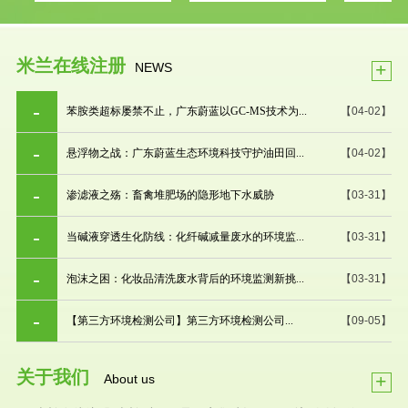
米兰在线注册
+
NEWS
苯胺类超标屡禁不止，广东蔚蓝以GC-MS技术为...
【04-02】
悬浮物之战：广东蔚蓝生态环境科技守护油田回...
【04-02】
渗滤液之殇：畜禽堆肥场的隐形地下水威胁
【03-31】
当碱液穿透生化防线：化纤碱减量废水的环境监...
【03-31】
泡沫之困：化妆品清洗废水背后的环境监测新挑...
【03-31】
【第三方环境检测公司】第三方环境检测公司...
【09-05】
关于我们
+
About us