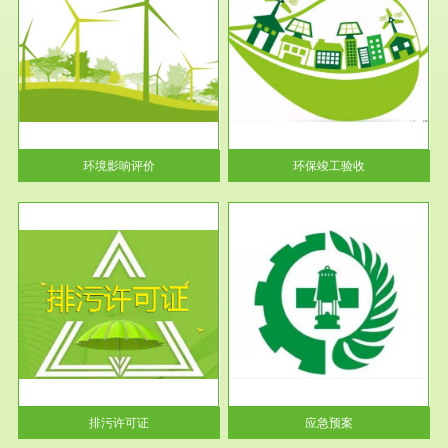
服务范围
环保竣工验收
护
根据《建设项目环境保护管理条
利
例》第十七条 编制环境影响报
告书、...
环境影响评价
环保竣工验收
服务范围
应急预案
许可
根据《中华人民共和国环境保护
环境
法》第十九条 企业事业单位应
当按照...
排污许可证
应急预案