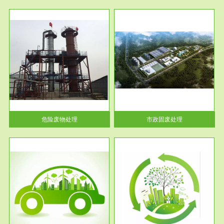
服务范围
市政固废处理
人民
蔚蓝生态环境科技所从事的市政
》的
废物处理业务包括市政废物的处
理处...
危险废物处理
市政固废处理
服务范围
与评
工作场所职业危害现状评价
【现状评价意义】：具体因素---