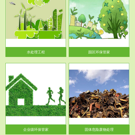
服务范围
园区环保管家
2016 年 4 月，环保部下发《关
于积极发挥环境保护作用促进供
给侧结...
水处理工程
园区环保管家
服务范围
固体危险废物处理
法情
固体废物解释：固体废物是指人
性及
们在生产建设、日常生活和其他
活动中...
企业级环保管家
固体危险废物处理