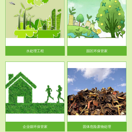
服务范围
园区环保管家
2016 年 4 月，环保部下发《关
于积极发挥环境保护作用促进供
给侧结...
水处理工程
园区环保管家
服务范围
固体危险废物处理
法情
固体废物解释：固体废物是指人
性及
们在生产建设、日常生活和其他
活动中...
企业级环保管家
固体危险废物处理