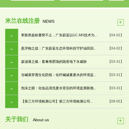
米兰在线注册
+
NEWS
苯胺类超标屡禁不止，广东蔚蓝以GC-MS技术为...
【04-02】
悬浮物之战：广东蔚蓝生态环境科技守护油田回...
【04-02】
渗滤液之殇：畜禽堆肥场的隐形地下水威胁
【03-31】
当碱液穿透生化防线：化纤碱减量废水的环境监...
【03-31】
泡沫之困：化妆品清洗废水背后的环境监测新挑...
【03-31】
【第三方环境检测公司】第三方环境检测公司...
【09-05】
关于我们
+
About us