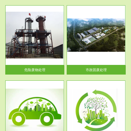
服务范围
市政固废处理
人民
蔚蓝生态环境科技所从事的市政
》的
废物处理业务包括市政废物的处
理处...
危险废物处理
市政固废处理
服务范围
与评
工作场所职业危害现状评价
【现状评价意义】：具体因素---