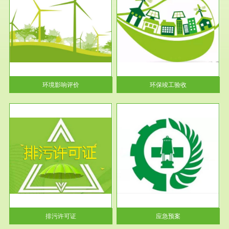
服务范围
环保竣工验收
护
根据《建设项目环境保护管理条
利
例》第十七条 编制环境影响报
告书、...
环境影响评价
环保竣工验收
服务范围
应急预案
许可
根据《中华人民共和国环境保护
环境
法》第十九条 企业事业单位应
当按照...
排污许可证
应急预案