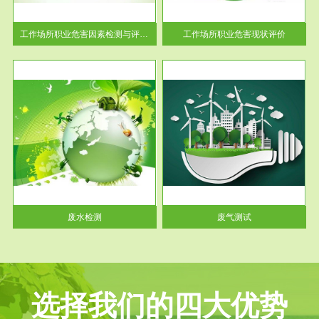
解工
-通过质谱分析等多种手段明确
与浓
工作场...
工作场所职业危害因素检测与评价...
工作场所职业危害现状评价
服务范围
废气测试
工厂
检测范围工业废气检测包括有机
水、
废气和无机废气。有机废气主要
包括...
废水检测
废气测试
选择我们的四大优势