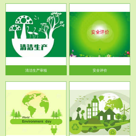
服务范围
安全评价
生产
安全评价安全评价目的是查找、
暂行
分析和预测工程、系统、生产经
营活...
清洁生产审核
安全评价
服务范围
VOCs在线监测
目环
根据《重点区域大气污染防
要辅
治“十二五”规划》有机废气净化