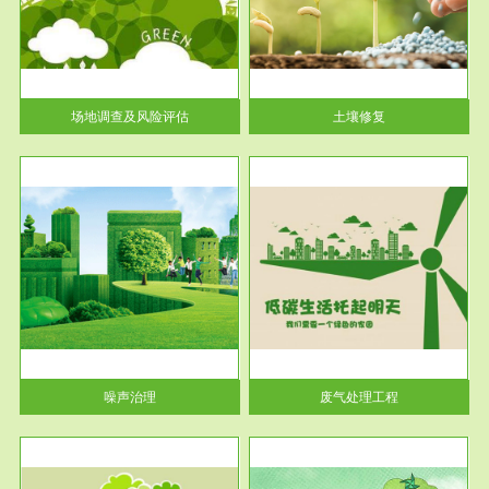
土壤修复
关停
或者
场地调查及风险评估
土壤修复
服务范围
废气处理工程
噪声治理
废气处理工程