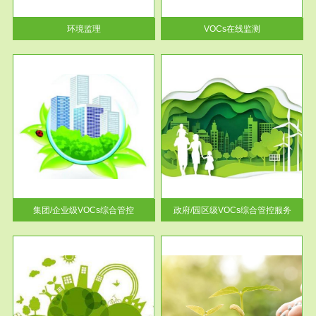
率达...
环境监理
VOCs在线监测
服务范围
控
政府/园区级VOCs综合管控服务
找到
根据《石化行业挥发性有机物综
排放
合整治方案》文件要求，到2017
年，全...
集团/企业级VOCs综合管控
政府/园区级VOCs综合管控服务
服务范围