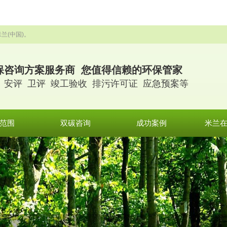
兰(中国)。
保咨询方案服务商 您值得信赖的环保管家
 安评 卫评 竣工验收 排污许可证 应急预案等
范围
双碳咨询
成功案例
米兰