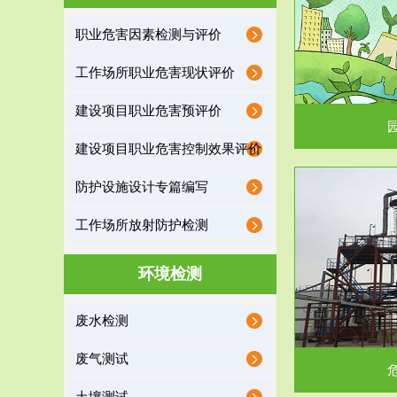
园区环保管家
职业危害因素检测与评价
2016 年 4 月，环保部下发《关于积极发挥环境
排污许可证作
工作场所职业危害现状评价
保护作用促进供给侧结...
据
建设项目职业危害预评价
建设项目职业危害控制效果评价
防护设施设计专篇编写
服务范围
工作场所放射防护检测
危险废物处理
环境检测
危险废物解释：根据《中华人民共和国固体废物
蔚蓝生态环境
废水检测
污染防治法》的规定，危...
括
废气测试