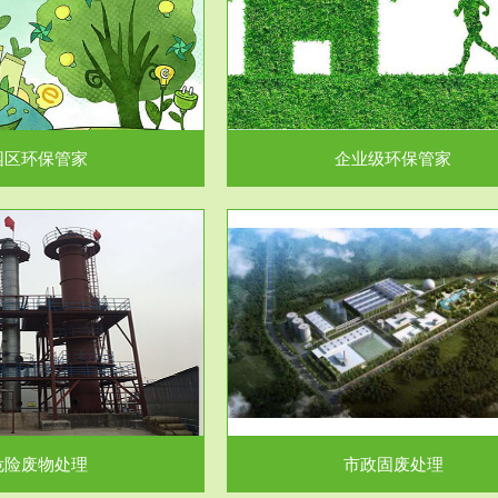
企业级环保管家
固体危险废物处理
为企业环保执法情况的一个重要依
固体废物解释：固体废物是指人们
，其必要性及合规性...
日常生活和其他活动中..
园区环保管家
企业级环保管家
服务范围
服务范围
市政固废处理
工作场所职业危害因素检测与评
科技所从事的市政废物处理业务包
【检测评价意义】：全面了解工作
市政废物的处理处...
害因素分布与浓（强）度..
危险废物处理
市政固废处理