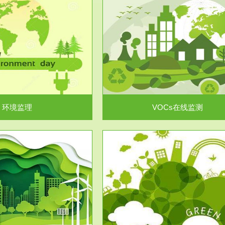
服务范围
服务范围
VOCs在线监测
集团/企业级VOCs综合管
域大气污染防治“十二五”规划》有
进行VOCs管控，首先就要找到排
机废气净化率达...
监测估算出排放量。企业..
环境监理
VOCs在线监测
服务范围
服务范围
场地调查及风险评估
土壤修复
委托，对于拟关停搬迁和拟变更土
利用方式或者土地使...