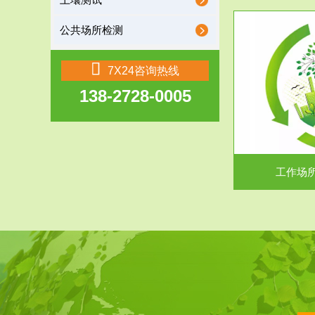
土壤测试
公共场所检测
服务范围
7X24咨询热线
138-2728-0005
工作场所职业危害现状评价
【现状评价意义】：具体因素----通过质谱分析
废水污水检测
等多种手段明确工作场...
中
工作场