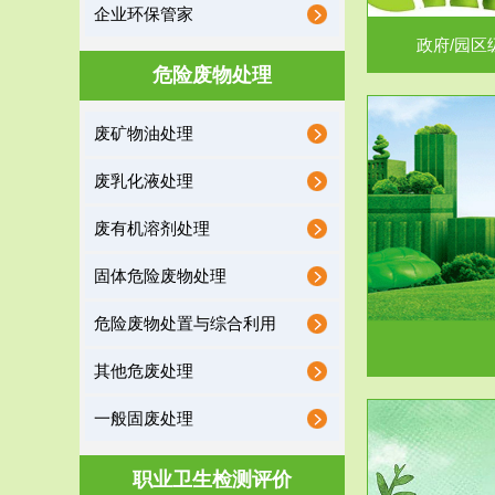
企业环保管家
政府/园区
危险废物处理
废矿物油处理
服务范围
废乳化液处理
噪声治理
废有机溶剂处理
固体危险废物处理
危险废物处置与综合利用
其他危废处理
一般固废处理
服务范围
职业卫生检测评价