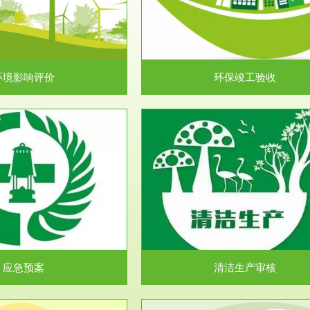
目环境保护管理条例》第十七条 编
排污许可申报咨询：（排污许可证
环境影响报告书、...
人民共和国环境保护法》..
环境影响评价
环保竣工验收
服务范围
服务范围
清洁生产审核
安全评价
民共和国清洁生产促进法》、《清
安全评价安全评价目的是查找、分
生产审核暂行办法...
程、系统、生产经营活..
应急预案
清洁生产审核